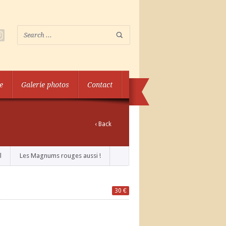
e
Galerie photos
Contact
‹ Back
l
Les Magnums rouges aussi !
30 €