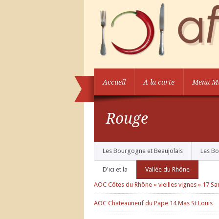
Accueil
A la carte
Menu Mi
Rouge
Les Bourgogne et Beaujolais
Les B
D'ici et la
Vallée du Rhône
AOC Côtes du Rhône « vieilles vignes » 17 Sa
AOC Chateauneuf du Pape 14 Mas St Louis