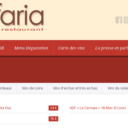
di
Menu Dégustation
Carte des vins
La presse en parl
ordeaux
Vins de Loire
Vins d'en bas et très en bas
Vins du solei
nta Duc
VDF « La Cerisaie » 18 Mas St Louis
34 €
76 €