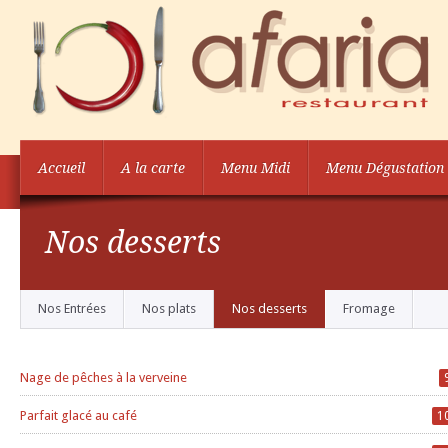
Accueil
A la carte
Menu Midi
Menu Dégustation
Nos desserts
Nos Entrées
Nos plats
Nos desserts
Fromage
Nage de pêches à la verveine
Parfait glacé au café
1